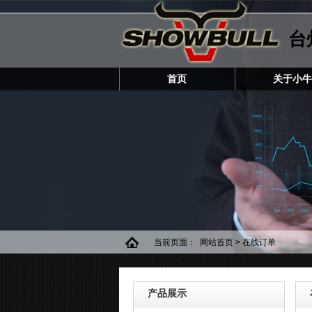
台
首页
关于小牛
当前页面：
网站首页
> 在线订单
产品展示