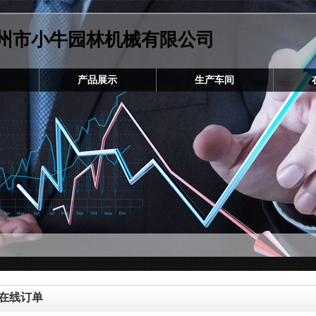
州市小牛园林机械有限公司
产品展示
生产车间
在线订单